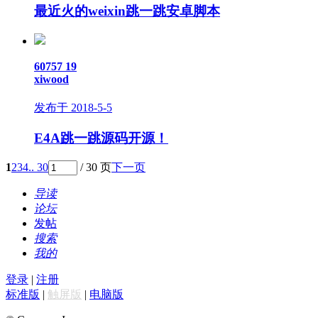
最近火的weixin跳一跳安卓脚本
60757
19
xiwood
发布于 2018-5-5
E4A跳一跳源码开源！
1
2
3
4
.. 30
/ 30 页
下一页
导读
论坛
发帖
搜索
我的
登录
|
注册
标准版
|
触屏版
|
电脑版