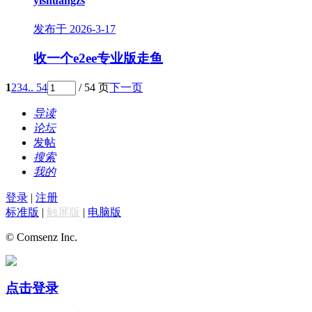
yishuangzs
发布于 2026-3-17
收一个e2ee专业版走鱼
1
2
3
4
.. 54
/ 54 页
下一页
导读
论坛
发帖
搜索
我的
登录
|
注册
标准版
|
触屏版
|
电脑版
© Comsenz Inc.
点击登录