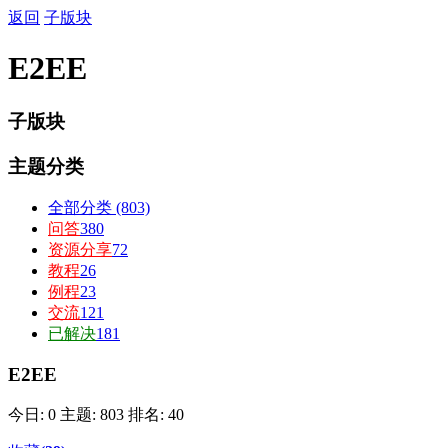
返回
子版块
E2EE
子版块
主题分类
全部分类
(803)
问答
380
资源分享
72
教程
26
例程
23
交流
121
已解决
181
E2EE
今日: 0
主题: 803
排名: 40