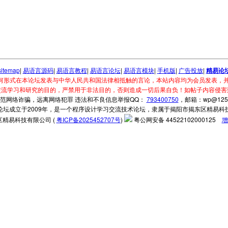
sitemap
|
易语言源码
|
易语言教程
|
易语言论坛
|
易语言模块
|
手机版
|
广告投放
|
精易论
何形式在本论坛发表与中华人民共和国法律相抵触的言论，本站内容均为会员发表，并
交流学习和研究的目的，严禁用于非法目的，否则造成一切后果自负！如帖子内容侵害
范网络诈骗，远离网络犯罪 违法和不良信息举报QQ：
793400750
，邮箱：wp@125.
论坛成立于2009年，是一个程序设计学习交流技术论坛，隶属于揭阳市揭东区精易科
精易科技有限公司 (
粤ICP备2025452707号
)
粤公网安备 44522102000125
增