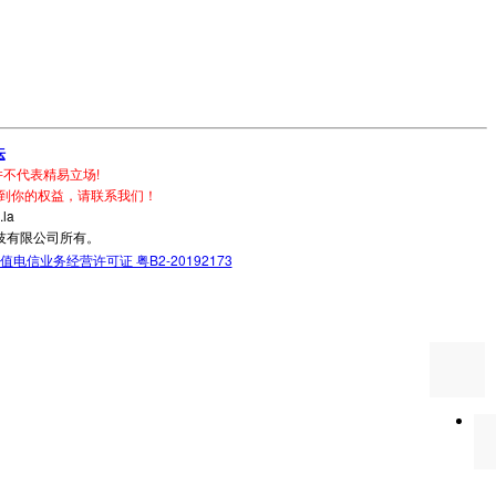
坛
不代表精易立场!
到你的权益，请联系我们！
la
技有限公司所有。
值电信业务经营许可证 粤B2-20192173