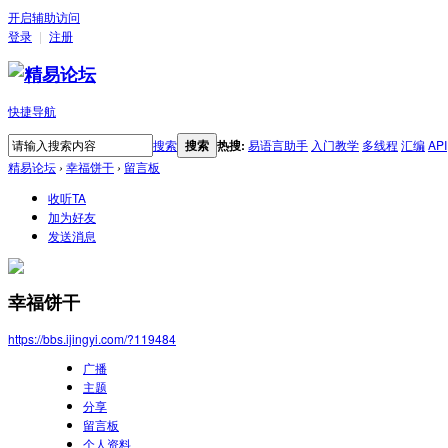
开启辅助访问
登录
|
注册
快捷导航
搜索
搜索
热搜:
易语言助手
入门教学
多线程
汇编
API
精易论坛
›
幸福饼干
›
留言板
收听TA
加为好友
发送消息
幸福饼干
https://bbs.ijingyi.com/?119484
广播
主题
分享
留言板
个人资料