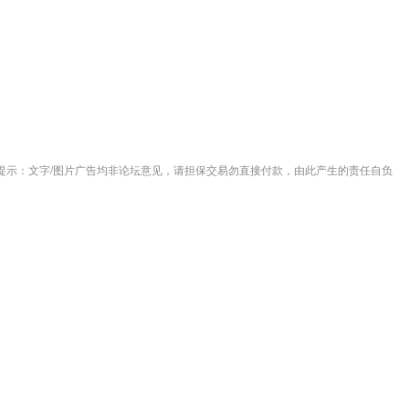
提示：文字/图片广告均非论坛意见，请担保交易勿直接付款，由此产生的责任自负