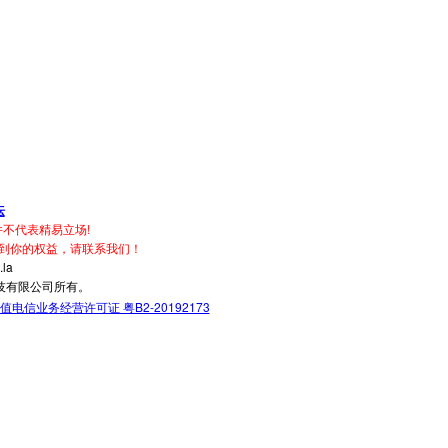
坛
不代表精易立场!
到你的权益，请联系我们！
la
技有限公司所有。
值电信业务经营许可证 粤B2-20192173