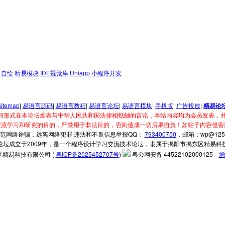
自绘
精易模块
IDE视觉库
Uniapp
小程序开发
sitemap
|
易语言源码
|
易语言教程
|
易语言论坛
|
易语言模块
|
手机版
|
广告投放
|
精易论
何形式在本论坛发表与中华人民共和国法律相抵触的言论，本站内容均为会员发表，并
交流学习和研究的目的，严禁用于非法目的，否则造成一切后果自负！如帖子内容侵害
范网络诈骗，远离网络犯罪 违法和不良信息举报QQ：
793400750
，邮箱：wp@125.
论坛成立于2009年，是一个程序设计学习交流技术论坛，隶属于揭阳市揭东区精易科
精易科技有限公司 (
粤ICP备2025452707号
)
粤公网安备 44522102000125
增