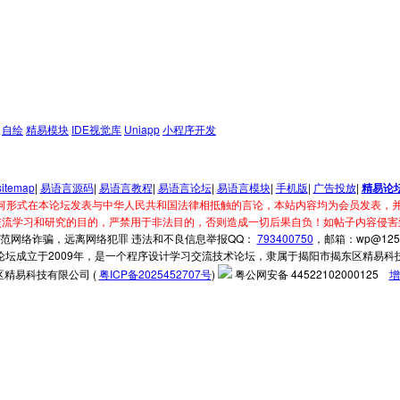
自绘
精易模块
IDE视觉库
Uniapp
小程序开发
sitemap
|
易语言源码
|
易语言教程
|
易语言论坛
|
易语言模块
|
手机版
|
广告投放
|
精易论
何形式在本论坛发表与中华人民共和国法律相抵触的言论，本站内容均为会员发表，并
交流学习和研究的目的，严禁用于非法目的，否则造成一切后果自负！如帖子内容侵害
范网络诈骗，远离网络犯罪 违法和不良信息举报QQ：
793400750
，邮箱：wp@125.
论坛成立于2009年，是一个程序设计学习交流技术论坛，隶属于揭阳市揭东区精易科
精易科技有限公司 (
粤ICP备2025452707号
)
粤公网安备 44522102000125
增