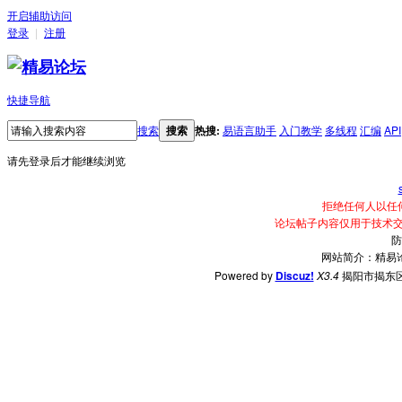
开启辅助访问
登录
|
注册
快捷导航
搜索
搜索
热搜:
易语言助手
入门教学
多线程
汇编
API
请先登录后才能继续浏览
拒绝任何人以任
论坛帖子内容仅用于技术
防
网站简介：精易
Powered by
Discuz!
X3.4
揭阳市揭东区