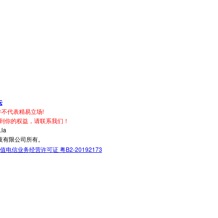
坛
不代表精易立场!
到你的权益，请联系我们！
la
技有限公司所有。
值电信业务经营许可证 粤B2-20192173