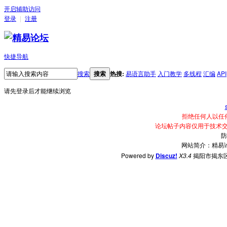
开启辅助访问
登录
|
注册
快捷导航
搜索
搜索
热搜:
易语言助手
入门教学
多线程
汇编
API
请先登录后才能继续浏览
拒绝任何人以任
论坛帖子内容仅用于技术
防
网站简介：精易
Powered by
Discuz!
X3.4
揭阳市揭东区