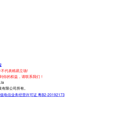
坛
不代表精易立场!
到你的权益，请联系我们！
la
技有限公司所有。
值电信业务经营许可证 粤B2-20192173