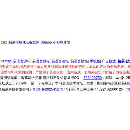
自绘
精易模块
IDE视觉库
Uniapp
小程序开发
sitemap
|
易语言源码
|
易语言教程
|
易语言论坛
|
易语言模块
|
手机版
|
广告投放
|
精易论
何形式在本论坛发表与中华人民共和国法律相抵触的言论，本站内容均为会员发表，并
交流学习和研究的目的，严禁用于非法目的，否则造成一切后果自负！如帖子内容侵害
范网络诈骗，远离网络犯罪 违法和不良信息举报QQ：
793400750
，邮箱：wp@125.
论坛成立于2009年，是一个程序设计学习交流技术论坛，隶属于揭阳市揭东区精易科
精易科技有限公司 (
粤ICP备2025452707号
)
粤公网安备 44522102000125
增