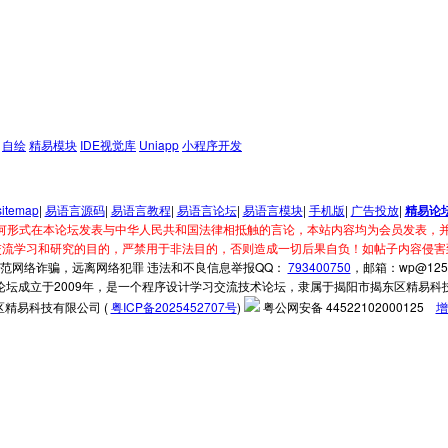
自绘
精易模块
IDE视觉库
Uniapp
小程序开发
sitemap
|
易语言源码
|
易语言教程
|
易语言论坛
|
易语言模块
|
手机版
|
广告投放
|
精易论
何形式在本论坛发表与中华人民共和国法律相抵触的言论，本站内容均为会员发表，并
交流学习和研究的目的，严禁用于非法目的，否则造成一切后果自负！如帖子内容侵害
范网络诈骗，远离网络犯罪 违法和不良信息举报QQ：
793400750
，邮箱：wp@125.
论坛成立于2009年，是一个程序设计学习交流技术论坛，隶属于揭阳市揭东区精易科
精易科技有限公司 (
粤ICP备2025452707号
)
粤公网安备 44522102000125
增