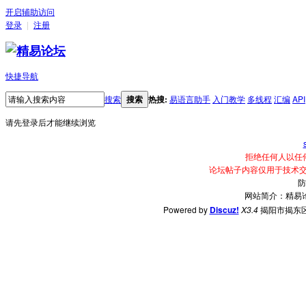
开启辅助访问
登录
|
注册
快捷导航
搜索
搜索
热搜:
易语言助手
入门教学
多线程
汇编
API
请先登录后才能继续浏览
拒绝任何人以任
论坛帖子内容仅用于技术
防
网站简介：精易
Powered by
Discuz!
X3.4
揭阳市揭东区