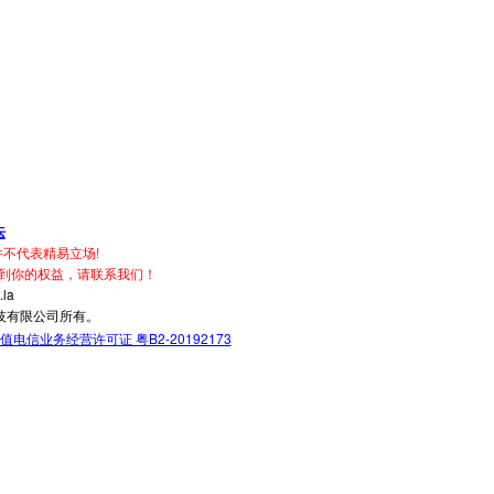
坛
不代表精易立场!
到你的权益，请联系我们！
la
技有限公司所有。
值电信业务经营许可证 粤B2-20192173