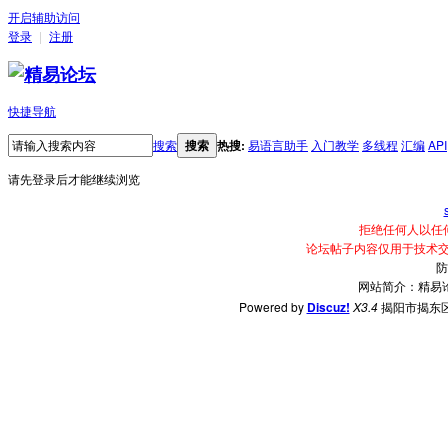
开启辅助访问
登录
|
注册
快捷导航
搜索
搜索
热搜:
易语言助手
入门教学
多线程
汇编
API
请先登录后才能继续浏览
拒绝任何人以任
论坛帖子内容仅用于技术
防
网站简介：精易
Powered by
Discuz!
X3.4
揭阳市揭东区