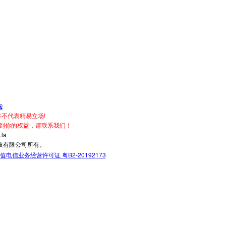
坛
不代表精易立场!
到你的权益，请联系我们！
la
技有限公司所有。
值电信业务经营许可证 粤B2-20192173