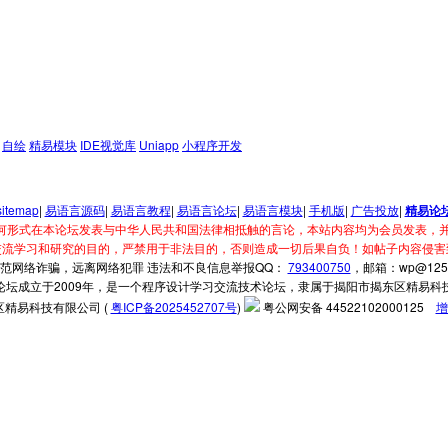
自绘
精易模块
IDE视觉库
Uniapp
小程序开发
sitemap
|
易语言源码
|
易语言教程
|
易语言论坛
|
易语言模块
|
手机版
|
广告投放
|
精易论
何形式在本论坛发表与中华人民共和国法律相抵触的言论，本站内容均为会员发表，并
交流学习和研究的目的，严禁用于非法目的，否则造成一切后果自负！如帖子内容侵害
范网络诈骗，远离网络犯罪 违法和不良信息举报QQ：
793400750
，邮箱：wp@125.
论坛成立于2009年，是一个程序设计学习交流技术论坛，隶属于揭阳市揭东区精易科
精易科技有限公司 (
粤ICP备2025452707号
)
粤公网安备 44522102000125
增