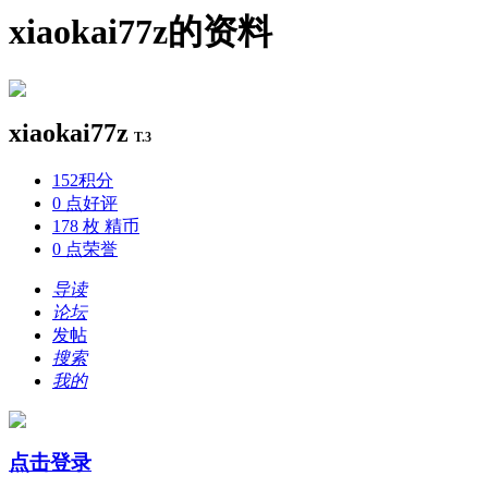
xiaokai77z的资料
xiaokai77z
T.3
152
积分
0 点
好评
178 枚
精币
0 点
荣誉
导读
论坛
发帖
搜索
我的
点击登录