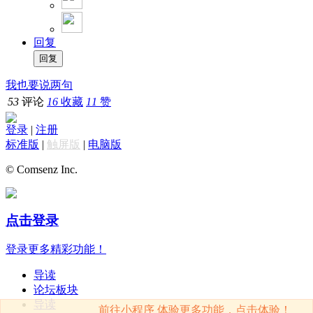
回复
我也要说两句
53
评论
16
收藏
11
赞
登录
|
注册
标准版
|
触屏版
|
电脑版
© Comsenz Inc.
点击登录
登录更多精彩功能！
导读
论坛板块
导读
前往小程序 体验更多功能，点击体验！