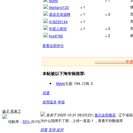
+ 1
tco99
+ 1
likeliang123
易语言资源网
+ 1
+ 3
+ 1
418235144
外星人群控
+ 1
+ 3
+ 2
kyo9766
查看全部评分
--------------------------申请
本帖被以下淘专辑推荐:
·
Mark
|
主题: 194, 订阅: 2
回复
使用道具
举报
妹子·哥来了
发表于 2025-10-31 09:23:23
|
显示全部楼层
辽宁省葫
为什么我用不了那，上传一直是-1 ，查看不到数据库
结帖率：
50%
(5/10)
回复
支持
反对