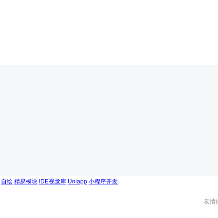
自绘
精易模块
IDE视觉库
Uniapp
小程序开发
友情