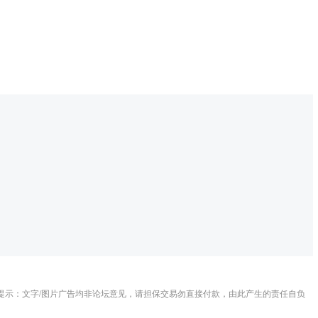
提示：文字/图片广告均非论坛意见，请担保交易勿直接付款，由此产生的责任自负