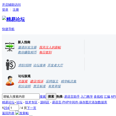
开启辅助访问
登录
|
注册
快捷导航
新人指南
邀请好友注册
-
我关注人的新帖
教你赚取精币
-
每日签到
求职/招聘
-
论坛接单
-
开发者大厅
论坛版规
总版规
-
建议/投诉
-
应聘版主
-
精华帖总集
积分说明
-
禁言标准
-
有奖举报
搜索
搜索
热搜:
易语言助手
入门教学
多线程
汇编
API
精易论坛
»
论坛
›
技术专区
›
源码区
›
易语言-PHP中间件-保存图片添加数据库
1
2
3
4
/ 4 页
下一页
返回列表