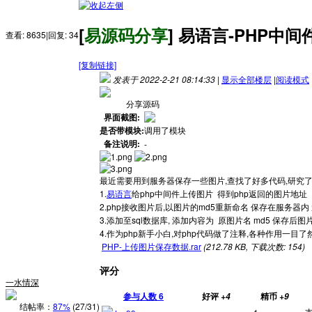
[
易源码分享
]
易语言-PHP中间
查看:
8635
|
回复:
34
[复制链接]
发表于 2022-2-21 08:14:33
|
显示全部楼层
|
阅读模式
分享源码
界面截图:
是否带模块:
调用了模块
备注说明:
-
最近需要用到服务器保存一些图片,查找了好多代码,研究
1.
易语言
给php中间件上传图片 得到php返回的图片地址
2.php接收图片后,以图片的md5重新命名 保存在服务
3.添加至sql数据库, 添加内容为 原图片名 md5 保存后图
4.作为php新手小白,对php代码做了注释,各种作用一
PHP-上传图片保存数据.rar
(212.78 KB, 下载次数: 154)
评分
一水情深
参与人数
6
好评
精币
+4
+9
结帖率：
87%
(27/31)