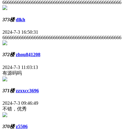
6666666666666666666666666666666666666666666666666
373楼
dlkh
2024-7-3 16:50:31
6666666666666666666666666666666666666666666666666
372楼
zhou841208
2024-7-3 11:03:13
有源码吗
371楼
zzxxcc3696
2024-7-3 09:46:49
不错，优秀
370楼
z5506