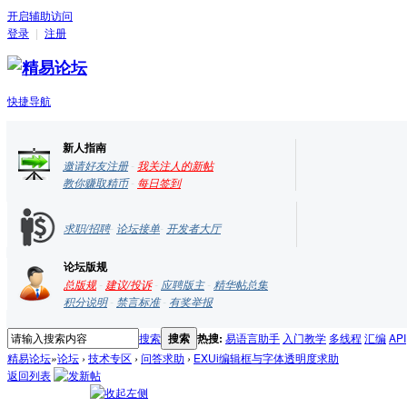
开启辅助访问
登录
|
注册
快捷导航
新人指南
邀请好友注册
-
我关注人的新帖
教你赚取精币
-
每日签到
求职/招聘
-
论坛接单
-
开发者大厅
论坛版规
总版规
-
建议/投诉
-
应聘版主
-
精华帖总集
积分说明
-
禁言标准
-
有奖举报
搜索
搜索
热搜:
易语言助手
入门教学
多线程
汇编
API
精易论坛
»
论坛
›
技术专区
›
问答求助
›
EXUi编辑框与字体透明度求助
返回列表