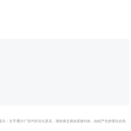
提示：文字/图片广告均非论坛意见，请担保交易勿直接付款，由此产生的责任自负