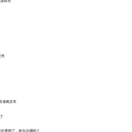
省深圳市
安市
苏省南京市
了
就全透明了，有办法调吗？