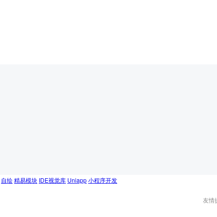
自绘
精易模块
IDE视觉库
Uniapp
小程序开发
友情