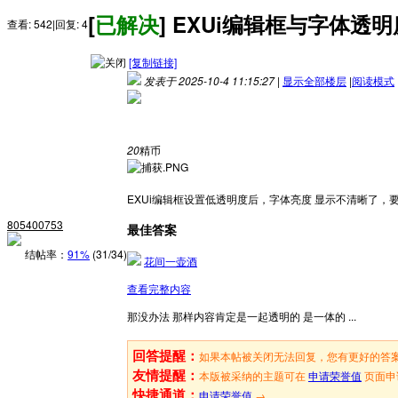
[
已解决
]
EXUi编辑框与字体透
查看:
542
|
回复:
4
[复制链接]
发表于 2025-10-4 11:15:27
|
显示全部楼层
|
阅读模式
楼主结帖率: 91% (31/34)
20
精币
EXUi编辑框设置低透明度后，字体亮度 显示不清晰了
805400753
最佳答案
结帖率：
91%
(31/34)
花间一壶酒
查看完整内容
那没办法 那样内容肯定是一起透明的 是一体的 ...
回答提醒：
如果本帖被关闭无法回复，您有更好的答
友情提醒：
本版被采纳的主题可在
申请荣誉值
页面申
快捷通道：
申请荣誉值
→