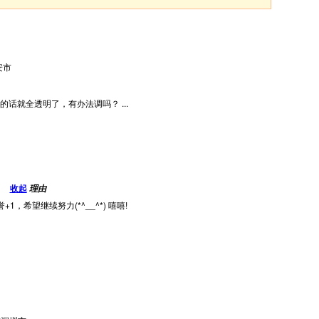
安市
话就全透明了，有办法调吗？ ...
收起
理由
1，希望继续努力(*^__^*) 嘻嘻!