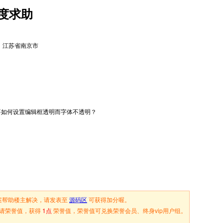
明度求助
江苏省南京市
，要如何设置编辑框透明而字体不透明？
案帮助楼主解决，请发表至
源码区
可获得加分喔。
请荣誉值，获得
1点
荣誉值，荣誉值可兑换荣誉会员、终身vip用户组。