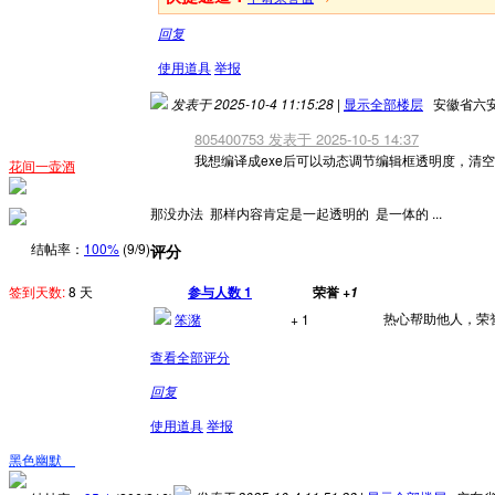
回复
使用道具
举报
发表于 2025-10-4 11:15:28
|
显示全部楼层
安徽省六
805400753 发表于 2025-10-5 14:37
我想编译成exe后可以动态调节编辑框透明度，清空的
花间一壶酒
那没办法 那样内容肯定是一起透明的 是一体的 ...
结帖率：
100%
(9/9)
评分
签到天数:
8 天
参与人数
1
荣誉
+1
热心帮助他人，荣誉+
笨潴
+ 1
查看全部评分
回复
使用道具
举报
黑色幽默ゞ