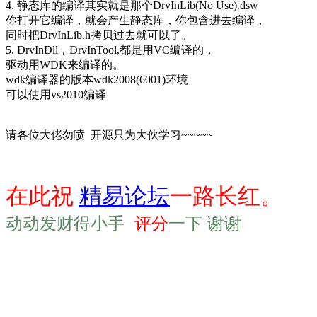
4. 静态库的编译其实就是那个DrvInLib(No Use).dsw
你打开它编译，就会产生静态库，你包含进去编译，
同时把
DrvInLib.h拷贝过去就可以了。
5. DrvInDll，DrvInTool,都是用VC编译的，
驱动用
WDK来
编译
的。
wdk编译器的版本wdk2008(6001)环境
可以使用
vs2010编译
请各位大佬勿喷 开源只为大伙学习~~~~~
在此祝
精易论坛
一路长红。
动动发财得小手
评分
一下 谢谢