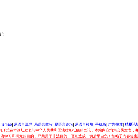
昌市
sitemap
|
易语言源码
|
易语言教程
|
易语言论坛
|
易语言模块
|
手机版
|
广告投放
|
精易论
何形式在本论坛发表与中华人民共和国法律相抵触的言论，本站内容均为会员发表，并
交流学习和研究的目的，严禁用于非法目的，否则造成一切后果自负！如帖子内容侵害