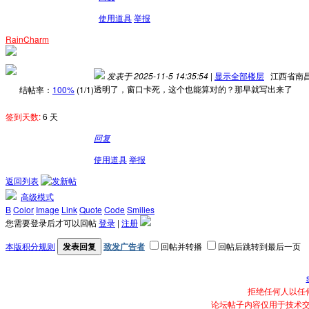
使用道具
举报
RainCharm
发表于 2025-11-5 14:35:54
|
显示全部楼层
江西省南
透明了，窗口卡死，这个也能算对的？那早就写出来了
结帖率：
100%
(1/1)
签到天数:
6 天
回复
使用道具
举报
返回列表
高级模式
B
Color
Image
Link
Quote
Code
Smilies
您需要登录后才可以回帖
登录
|
注册
本版积分规则
发表回复
致发广告者
回帖并转播
回帖后跳转到最后一页
拒绝任何人以任
论坛帖子内容仅用于技术