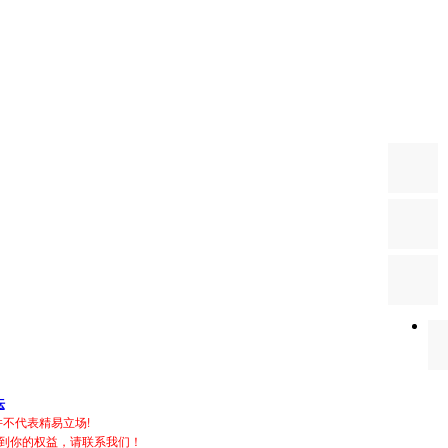
坛
不代表精易立场!
到你的权益，请联系我们！