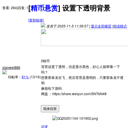
[
精币悬赏
]
设置下透明背景
查看:
284
|
回复:
1
[复制链接]
发表于 2025-11-5 11:36:57
|
显示全部楼层
|
阅读模式
楼主结帖率: 81% (13/16)
5
精币
背景设置了透明，但是显示黑色，好心人能帮看一下
xiaowei886
吗？
结帖率：
81%
(13/16)
想要那条龙在飞，然后背景是透明的，只要那条龙不透
明
麻烦给下源码
网盘 ：https://share.weiyun.com/5NTbN48
我来回答
回复