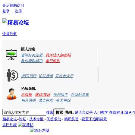
开启辅助访问
登录
|
注册
快捷导航
新人指南
邀请好友注册
-
我关注人的新帖
教你赚取精币
-
每日签到
求职/招聘
-
论坛接单
-
开发者大厅
论坛版规
总版规
-
建议/投诉
-
应聘版主
-
精华帖总集
积分说明
-
禁言标准
-
有奖举报
搜索
搜索
热搜:
易语言助手
入门教学
多线程
汇编
API
精易论坛
»
论坛
›
技术专区
›
问答求助
›
精币悬赏
›
设置下透明背景
返回列表