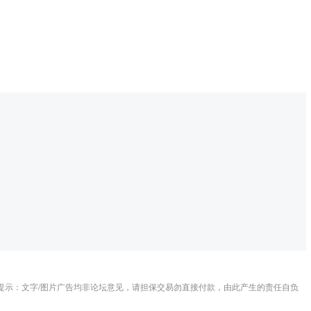
提示：文字/图片广告均非论坛意见，请担保交易勿直接付款，由此产生的责任自负