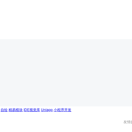
自绘
精易模块
IDE视觉库
Uniapp
小程序开发
友情