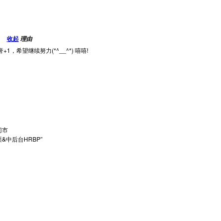
收起
理由
1，希望继续努力(*^__^*) 嘻嘻!
门市
渠&中后台HRBP”