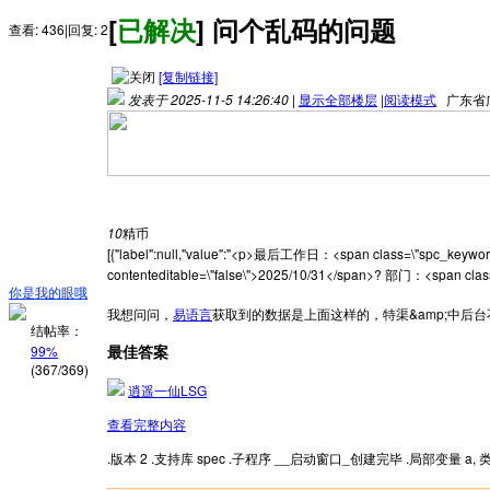
[
已解决
]
问个乱码的问题
查看:
436
|
回复:
2
[复制链接]
发表于 2025-11-5 14:26:40
|
显示全部楼层
|
阅读模式
广东省
楼主结帖率: 99% (367/369)
10
精币
[{"label":null,"value":"<p>最后工作日：<span class=\"spc_keywor
contenteditable=\"false\">2025/10/31</span>? 部门：<span c
你是我的眼哦
我想问问，
易语言
获取到的数据是上面这样的，特渠&amp;中后
结帖率：
最佳答案
99%
(367/369)
逍遥一仙LSG
查看完整内容
.版本 2 .支持库 spec .子程序 __启动窗口_创建完毕 .局部变量 a, 类_HTM