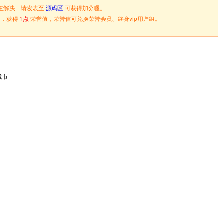
主解决，请发表至
源码区
可获得加分喔。
值，获得
1点
荣誉值，荣誉值可兑换荣誉会员、终身vip用户组。
城市