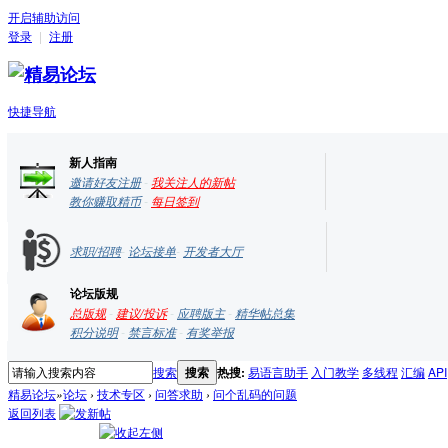
开启辅助访问
登录
|
注册
快捷导航
新人指南
邀请好友注册
-
我关注人的新帖
教你赚取精币
-
每日签到
求职/招聘
-
论坛接单
-
开发者大厅
论坛版规
总版规
-
建议/投诉
-
应聘版主
-
精华帖总集
积分说明
-
禁言标准
-
有奖举报
搜索
搜索
热搜:
易语言助手
入门教学
多线程
汇编
API
精易论坛
»
论坛
›
技术专区
›
问答求助
›
问个乱码的问题
返回列表