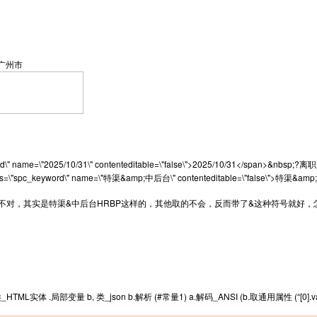
广州市
d\" name=\"2025/10/31\" contenteditable=\"false\">2025/10/31</span>&nbsp;?
lass=\"spc_keyword\" name=\"特渠&amp;中后台\" contenteditable=\"false\">特渠&am
台不对，其实是特渠&中后台HRBP这样的，其他取的不会，反而带了&这种符号就好
L实体 .局部变量 b, 类_json b.解析 (#常量1) a.解码_ANSI (b.取通用属性 (“[0].valu