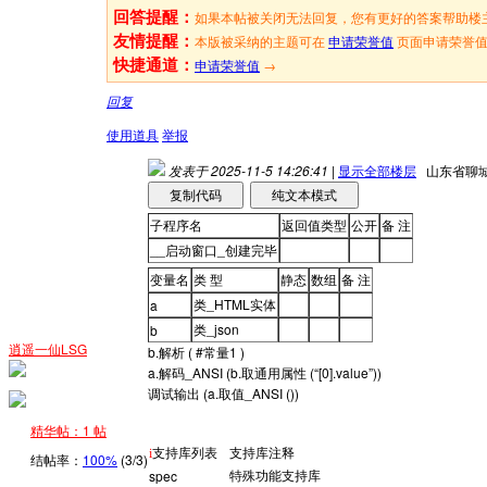
回答提醒：
如果本帖被关闭无法回复，您有更好的答案帮助楼
友情提醒：
本版被采纳的主题可在
申请荣誉值
页面申请荣誉
快捷通道：
申请荣誉值
→
回复
使用道具
举报
发表于 2025-11-5 14:26:41
|
显示全部楼层
山东省聊
子程序名
返回值类型
公开
备 注
__启动窗口_创建完毕
变量名
类 型
静态
数组
备 注
类_HTML实体
a
类_json
b
逍遥一仙LSG
b.
解析
(
#常量1
)
a.
解码_ANSI
(
b.
取通用属性
(
“[0].value”
)
)
调试输出
(
a.
取值_ANSI
(
)
)
精华帖：1 帖
支持库列表
支持库注释
i
结帖率：
100%
(3/3)
特殊功能支持库
spec