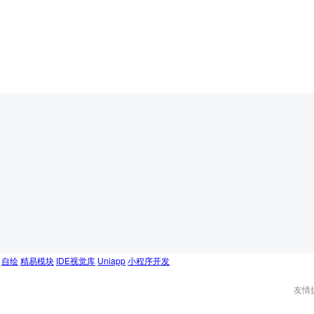
自绘
精易模块
IDE视觉库
Uniapp
小程序开发
友情