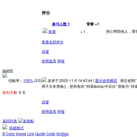
评分
参与人数
1
荣誉
+1
热心帮助他人，荣誉+
笨潴
+ 1
查看全部评分
回复
使用道具
举报
ssshill
结帖率：
100%
(2/2)
发表于 2025-11-5 14:43:44
|
显示全部楼层
湖北省荆
用子文本替换()，把所有的 “特渠&amp;中后台” 替换为“ 特
签到天数:
6 天
回复
使用道具
举报
返回列表
高级模式
B
Color
Image
Link
Quote
Code
Smilies