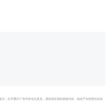
提示：文字/图片广告均非论坛意见，请担保交易勿直接付款，由此产生的责任自负