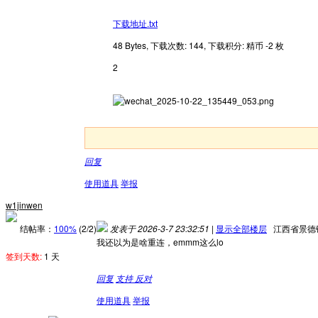
下载地址.txt
48 Bytes, 下载次数: 144, 下载积分: 精币 -2 枚
2
回复
使用道具
举报
w1jinwen
结帖率：
100%
(2/2)
发表于 2026-3-7 23:32:51
|
显示全部楼层
江西省景德
我还以为是啥重连，emmm这么lo
签到天数:
1 天
回复
支持
反对
使用道具
举报