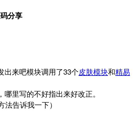
源码分享
发出来吧
模块调用了33个
皮肤模块
和
精易
，哪里写的不好指出来好改正。
方法告诉我一下）