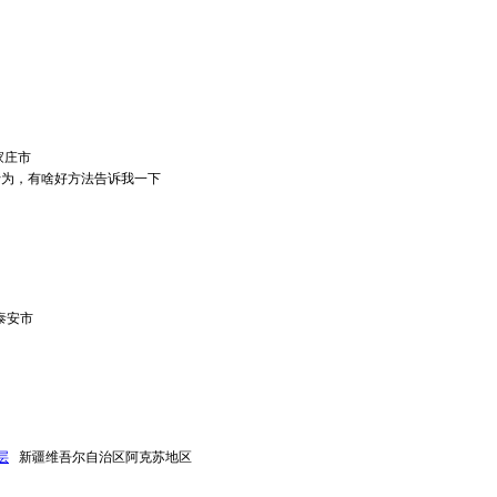
家庄市
行为，有啥好方法告诉我一下
泰安市
层
新疆维吾尔自治区阿克苏地区