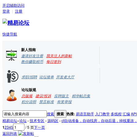
开启辅助访问
登录
|
注册
快捷导航
新人指南
邀请好友注册
-
我关注人的新帖
教你赚取精币
-
每日签到
求职/招聘
-
论坛接单
-
开发者大厅
论坛版规
总版规
-
建议/投诉
-
应聘版主
-
精华帖总集
积分说明
-
禁言标准
-
有奖举报
搜索
搜索
热搜:
易语言助手
入门教学
多线程
汇编
API
精易论坛
»
论坛
›
技术专区
›
源码区
›
cf自动准备，自动找房，自动后退，掉线重连，源
1
2
3
4
5
/ 5 页
下一页
返回列表