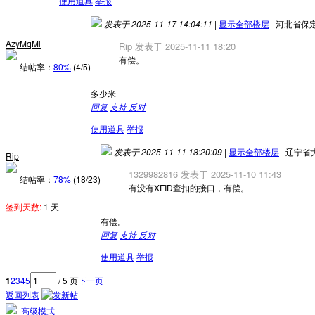
使用道具
举报
发表于 2025-11-17 14:04:11
|
显示全部楼层
河北省保
AzyMqMl
Rip 发表于 2025-11-11 18:20
有偿。
结帖率：
80%
(4/5)
多少米
回复
支持
反对
使用道具
举报
发表于 2025-11-11 18:20:09
|
显示全部楼层
辽宁省
Rip
1329982816 发表于 2025-11-10 11:43
结帖率：
78%
(18/23)
有没有XFID查扣的接口，有偿。
签到天数:
1 天
有偿。
回复
支持
反对
使用道具
举报
1
2
3
4
5
/ 5 页
下一页
返回列表
高级模式