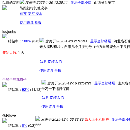
以前的梦想
发表于 2026-1-30 13:20:11
|
显示全部楼层
山西省吕梁市
能跑就行其他没事
回复
支持
反对
使用道具
举报
luojunhu
结帖率：
100%
(8/8)
发表于 2026-1-20 21:46:41
|
显示全部楼层
河北省石
来大漠PJ模块，自用几个月没封号（卡方向可能会出不良
签到天数:
1 天
回复
支持
反对
使用道具
举报
半醉半醒花前坐
发表于 2025-12-16 22:52:21
|
显示全部楼层
山东省
学习一下运行逻辑
结帖率：
92%
(11/12)
回复
支持
反对
使用道具
举报
像风love
发表于 2025-12-1 06:33:39
高大上手机用户
|
显示全部楼
666
结帖率：
0%
(0/2)