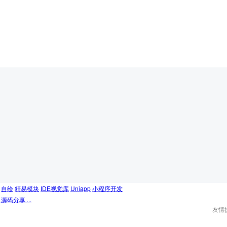
自绘
精易模块
IDE视觉库
Uniapp
小程序开发
码分享 ...
友情