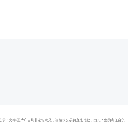
提示：文字/图片广告均非论坛意见，请担保交易勿直接付款，由此产生的责任自负