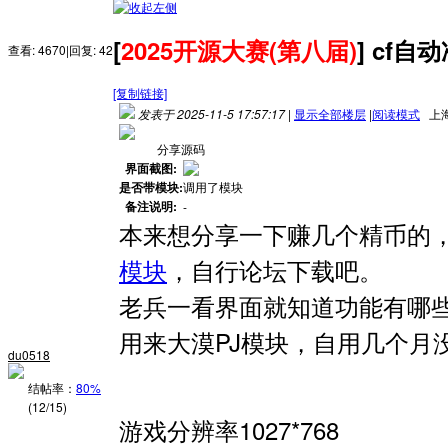
[
2025开源大赛(第八届)
]
cf自
查看:
4670
|
回复:
42
[复制链接]
发表于 2025-11-5 17:57:17
|
显示全部楼层
|
阅读模式
上
分享源码
界面截图:
是否带模块:
调用了模块
备注说明:
-
本来想分享一下赚几个精币的
模块
，自行论坛下载吧。
老兵一看界面就知道功能有哪
用来大漠PJ模块，自用几个月
du0518
结帖率：
80%
(12/15)
游戏分辨率1027*768