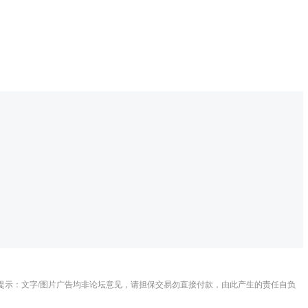
提示：文字/图片广告均非论坛意见，请担保交易勿直接付款，由此产生的责任自负