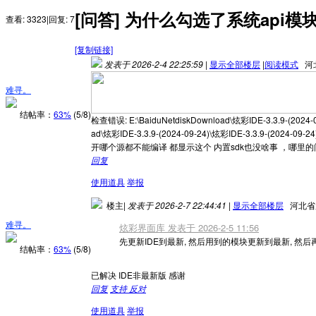
[问答]
为什么勾选了系统api模
查看:
3323
|
回复:
7
[复制链接]
发表于 2026-2-4 22:25:59
|
显示全部楼层
|
阅读模式
河
难寻。
结帖率：
63%
(5/8)
检查错误: E:\BaiduNetdiskDownload\炫彩IDE-3.3.9-(2024-09
ad\炫彩IDE-3.3.9-(2024-09-24)\炫彩IDE-3.3.9-(2024-09-24
开哪个源都不能编译 都显示这个 内置sdk也没啥事 ，哪里
回复
使用道具
举报
楼主
|
发表于 2026-2-7 22:44:41
|
显示全部楼层
河北省
难寻。
炫彩界面库 发表于 2026-2-5 11:56
先更新IDE到最新, 然后用到的模块更新到最新, 然后再试
结帖率：
63%
(5/8)
已解决 IDE非最新版 感谢
回复
支持
反对
使用道具
举报