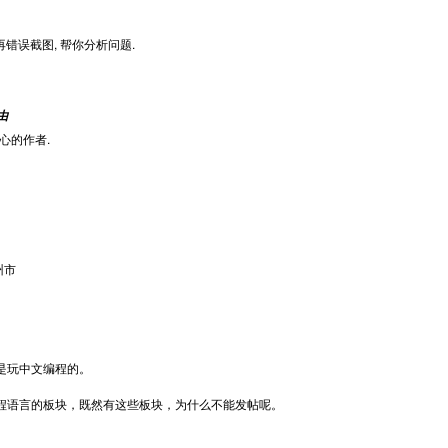
再错误截图, 帮你分析问题.
由
心的作者.
州市
是玩中文编程的。
其他编程语言的板块，既然有这些板块，为什么不能发帖呢。