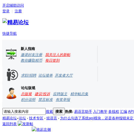
开启辅助访问
登录
|
注册
快捷导航
新人指南
邀请好友注册
-
我关注人的新帖
教你赚取精币
-
每日签到
求职/招聘
-
论坛接单
-
开发者大厅
论坛版规
总版规
-
建议/投诉
-
应聘版主
-
精华帖总集
积分说明
-
禁言标准
-
有奖举报
搜索
搜索
热搜:
易语言助手
入门教学
多线程
汇编
API
精易论坛
»
论坛
›
技术专区
›
炫语言
›
为什么勾选了系统api模块，还是各种报错未定义ap
返回列表