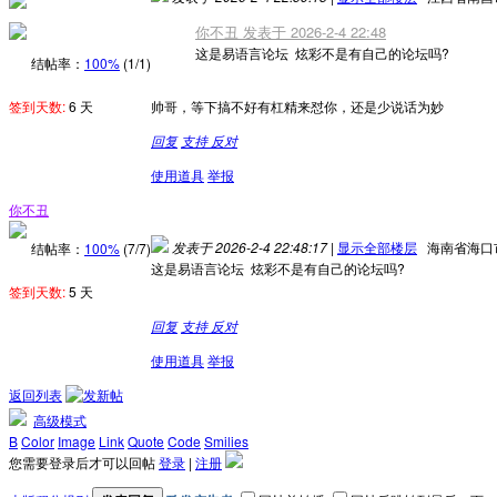
你不丑 发表于 2026-2-4 22:48
这是易语言论坛 炫彩不是有自己的论坛吗?
结帖率：
100%
(1/1)
签到天数:
6 天
帅哥，等下搞不好有杠精来怼你，还是少说话为妙
回复
支持
反对
使用道具
举报
你不丑
发表于 2026-2-4 22:48:17
|
显示全部楼层
海南省海口
结帖率：
100%
(7/7)
这是易语言论坛 炫彩不是有自己的论坛吗?
签到天数:
5 天
回复
支持
反对
使用道具
举报
返回列表
高级模式
B
Color
Image
Link
Quote
Code
Smilies
您需要登录后才可以回帖
登录
|
注册