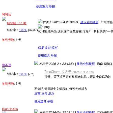
使用道具
举报
呵呵仙
发表于 2026-2-4 23:39:53
|
显示全部楼层
广东省惠
精华帖：11 帖
结帖率：
100%
(37/37)
没问题,能高亮,说明这个函数存在,你先IDE和相关的c++
签到天数:
7 天
回复
支持
反对
使用道具
举报
发表于 2026-2-4 23:13:54
|
显示全部楼层
海南省海口
你不丑
RainCharm 发表于 2026-2-4 22:59
结帖率：
100%
(7/7)
帅哥，等下搞不好有杠精来怼你，还是少说话为妙
签到天数:
5 天
不会吧 都是玩中文编程的 何苦为难对方
回复
支持
反对
使用道具
举报
RainCharm
发表于 2026-2-4 22:59:13
|
显示全部楼层
江西省南昌