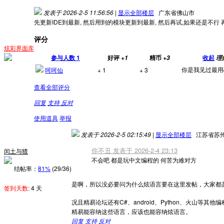
发表于 2026-2-5 11:56:56
|
显示全部楼层
广东省佛山市
先更新IDE到最新, 然后用到的模块更新到最新, 然后再试,如果还是不行 
评分
炫彩界面库
参与人数
1
好评
精币
收起
+1
+3
理
你是我见过最用
呵呵仙
+ 1
+ 3
查看全部评分
回复
支持
反对
使用道具
举报
发表于 2026-2-5 02:15:49
|
显示全部楼层
江苏省苏
你不丑 发表于 2026-2-4 23:13
闰土与猹
不会吧 都是玩中文编程的 何苦为难对方
结帖率：
81%
(29/36)
是啊，所以没必要问为什么炫语言要在这里发帖，大家都
签到天数:
4 天
况且精易论坛还有C#、android、Python、火山等
精易能容纳这些语言，应该也能容纳炫语言。
回复
支持
反对