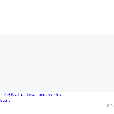
自绘
精易模块
IDE视觉库
Uniapp
小程序开发
i ...
友情