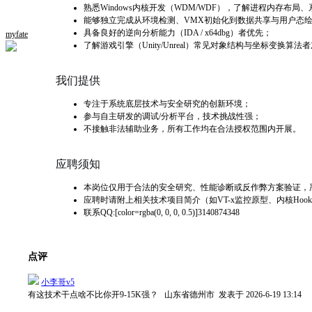
熟悉Windows内核开发（WDM/WDF），了解进程内存布局、系
能够独立完成从环境检测、VMX初始化到数据共享与用户态
具备良好的逆向分析能力（IDA / x64dbg）者优先；
myfate
了解游戏引擎（Unity/Unreal）常见对象结构与坐标变换算法
我们提供
专注于系统底层技术与安全研究的创新环境；
参与自主研发的调试/分析平台，技术挑战性强；
不接触非法辅助业务，所有工作均在合法授权范围内开展。
应聘须知
本岗位仅用于合法的安全研究、性能诊断或反作弊方案验证，
应聘时请附上相关技术项目简介（如VT-x监控原型、内核Hoo
联系QQ:[color=rgba(0, 0, 0, 0.5)]
3140874348
点评
小李哥v5
有这技术干点啥不比你开9-15K强？
山东省德州市
发表于 2026-6-19 13:14