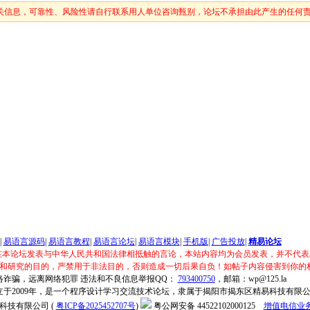
关信息，可靠性、风险性请自行联系用人单位咨询甄别，论坛不承担由此产生的任何
|
易语言源码
|
易语言教程
|
易语言论坛
|
易语言模块
|
手机版
|
广告投放
|
精易论坛
在本论坛发表与中华人民共和国法律相抵触的言论，本站内容均为会员发表，并不代表
和研究的目的，严禁用于非法目的，否则造成一切后果自负！如帖子内容侵害到你的
络诈骗，远离网络犯罪 违法和不良信息举报QQ：
793400750
，邮箱：wp@125.la
立于2009年，是一个程序设计学习交流技术论坛，隶属于揭阳市揭东区精易科技有限
科技有限公司 (
粤ICP备2025452707号
)
粤公网安备 44522102000125
增值电信业务经