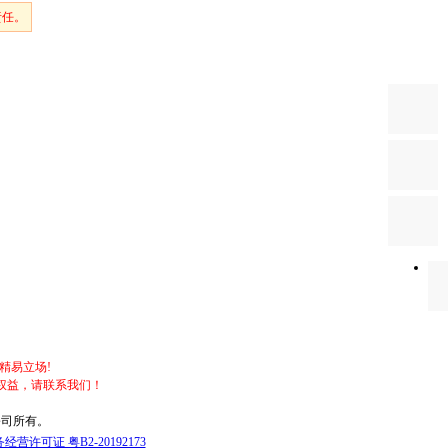
责任。
精易立场!
权益，请联系我们！
公司所有。
营许可证 粤B2-20192173