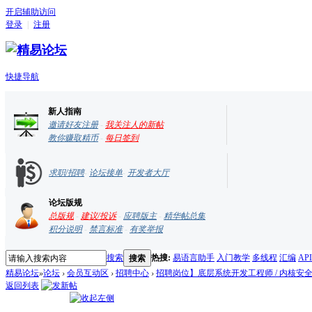
开启辅助访问
登录
|
注册
快捷导航
新人指南
邀请好友注册
-
我关注人的新帖
教你赚取精币
-
每日签到
求职/招聘
-
论坛接单
-
开发者大厅
论坛版规
总版规
-
建议/投诉
-
应聘版主
-
精华帖总集
积分说明
-
禁言标准
-
有奖举报
搜索
搜索
热搜:
易语言助手
入门教学
多线程
汇编
API
精易论坛
»
论坛
›
会员互动区
›
招聘中心
›
招聘岗位】底层系统开发工程师 / 内核安全研
返回列表