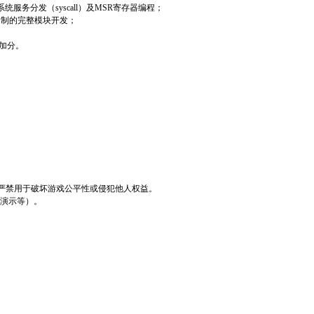
统服务分发（syscall）及MSR寄存器编程；
绘制的完整模块开发；
者加分。
严禁用于破坏游戏公平性或侵犯他人权益。
k演示等）。