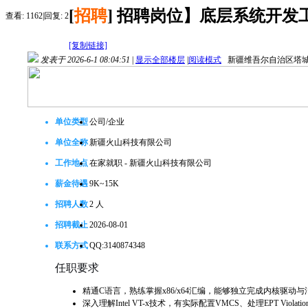
[
招聘
]
招聘岗位】底层系统开发工
查看:
1162
|
回复:
2
[复制链接]
发表于 2026-6-1 08:04:51
|
显示全部楼层
|
阅读模式
新疆维吾尔自治区塔
单位类型
公司/企业
单位全称
新疆火山科技有限公司
工作地点
在家就职 - 新疆火山科技有限公司
薪金待遇
9K~15K
招聘人数
2 人
招聘截止
2026-08-01
联系方式
QQ:3140874348
任职要求
精通C语言，熟练掌握x86/x64汇编，能够独立完成内核驱动
深入理解Intel VT-x技术，有实际配置VMCS、处理EPT Viola