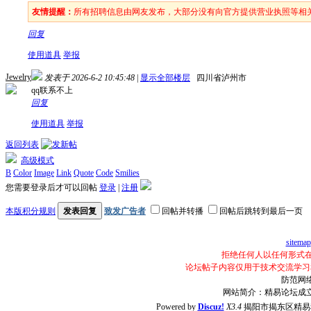
友情提醒：
所有招聘信息由网友发布，大部分没有向官方提供营业执照等相
回复
使用道具
举报
Jewelry
发表于 2026-6-2 10:45:48
|
显示全部楼层
四川省泸州市
qq联系不上
回复
使用道具
举报
返回列表
高级模式
B
Color
Image
Link
Quote
Code
Smilies
您需要登录后才可以回帖
登录
|
注册
发表回复
本版积分规则
致发广告者
回帖并转播
回帖后跳转到最后一页
sitemap
拒绝任何人以任何形式
论坛帖子内容仅用于技术交流学习
防范网
网站简介：精易论坛成
Powered by
Discuz!
X3.4
揭阳市揭东区精易