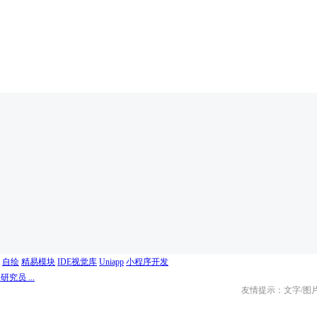
自绘
精易模块
IDE视觉库
Uniapp
小程序开发
究员 ...
友情提示：文字/图