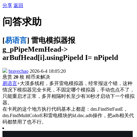
分享
返回
问答求助
[
易语言
] 雷电模拟器报
g_pPipeMemHead->
arBufHead[i].usingPipeld I= nPipeld
bravechao
2026-6-4 18:05:20
悬赏
20
枚 精币
未解决
易语言
+大漠多线程，多开雷电模拟器，经常报这个错，这种
情况下模拟器完全卡死，不固定哪个模拟器，手动也点不了，
只能重启才正常，多开相隔时长至少有30秒才启动下一个模拟
器。
在卡死的这个地方执行代码基本上都是：dm.FindStrFastE，
dm.FindMultiColorE和雷电模块的ld.dnc.adb操作，把adb相关代
码都禁用了也不行。