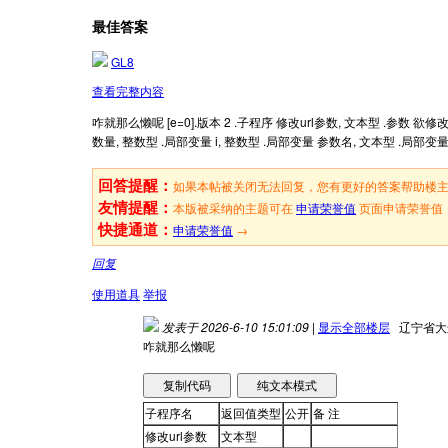
最佳答案
GL8
查看完整内容
咋就那么懒呢 [e=0].版本 2 .子程序 修改url参数, 文本型 .参数 欲
数量, 整数型 .局部变量 i, 整数型 .局部变量 参数名, 文本型 .局部变量 
回答提醒：
如果本帖被关闭无法回复，您有更好的答案帮助楼
友情提醒：
本版被采纳的主题可在
申请荣誉值
页面申请荣誉值
快捷通道：
申请荣誉值
→
回复
使用道具
举报
发表于 2026-6-10 15:01:09
|
显示全部楼层
辽宁省大
咋就那么懒呢
子程序名
返回值类型
公开
备 注
修改url参数
文本型