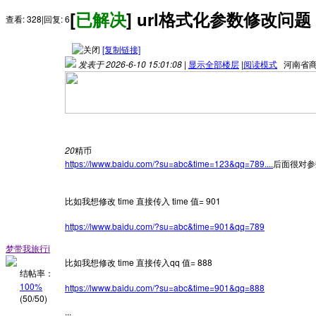
[
已解决
]
url格式化参数修改问题
查看:
328
|
回复:
6
[复制链接]
发表于 2026-6-10 15:01:08
|
显示全部楼层
|
阅读模式
河南省
楼主结帖率: 100% (50/50)
20
精币
https://lwww.baidu.com/?su=abc&time=123&qq=789....
后面很对参
比如我想修改 time 直接传入 time 值= 901
https://lwww.baidu.com/?su=abc&time=901&qq=789
梦带我旅行i
比如我想修改 time 直接传入qq 值= 888
结帖率：
100%
https://lwww.baidu.com/?su=abc&time=901&qq=888
(50/50)
...