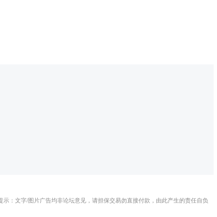
提示：文字/图片广告均非论坛意见，请担保交易勿直接付款，由此产生的责任自负