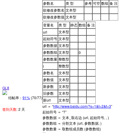
参数名
类 型
参考
可空
数组
备 注
欲修改参数名
文本型
欲修改参数值
文本型
变量名
类 型
静态
数组
备 注
文本型
url
起始符号
文本型
参数数据
文本型
参数数组
文本型
0
参数数量
整数型
整数型
i
参数名
文本型
参数值
文本型
新参数
文本型
GL8
旧参数
文本型
结帖率：
91%
(70/77)
新url
文本型
url ＝
“
http://www.baidu.com/?s=1&t=2&f=3
”
签到天数:
2 天
起始符号 ＝
“?”
参数数据 ＝
文本_取右边
(
url, 起始符号, ,
)
参数数组 ＝
分割文本
(
url, 参数数据,
)
参数数量 ＝
取数组成员数
(
参数数组
)