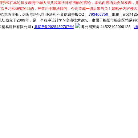
何形式在本论坛发表与中华人民共和国法律相抵触的言论，本站内容均为会员发表，并
交流学习和研究的目的，严禁用于非法目的，否则造成一切后果自负！如帖子内容侵害
范网络诈骗，远离网络犯罪 违法和不良信息举报QQ：
793400750
，邮箱：wp@125.
论坛成立于2009年，是一个程序设计学习交流技术论坛，隶属于揭阳市揭东区精易科
精易科技有限公司 (
粤ICP备2025452707号
)
粤公网安备 44522102000125
增