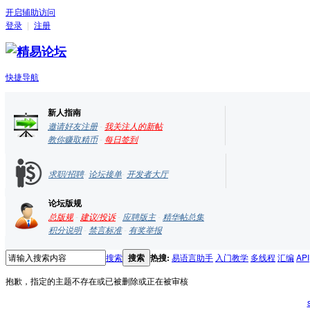
开启辅助访问
登录
|
注册
快捷导航
新人指南
邀请好友注册
-
我关注人的新帖
教你赚取精币
-
每日签到
求职/招聘
-
论坛接单
-
开发者大厅
论坛版规
总版规
-
建议/投诉
-
应聘版主
-
精华帖总集
积分说明
-
禁言标准
-
有奖举报
搜索
搜索
热搜:
易语言助手
入门教学
多线程
汇编
API
抱歉，指定的主题不存在或已被删除或正在被审核