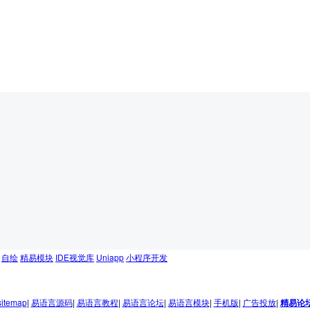
自绘
精易模块
IDE视觉库
Uniapp
小程序开发
sitemap
|
易语言源码
|
易语言教程
|
易语言论坛
|
易语言模块
|
手机版
|
广告投放
|
精易论