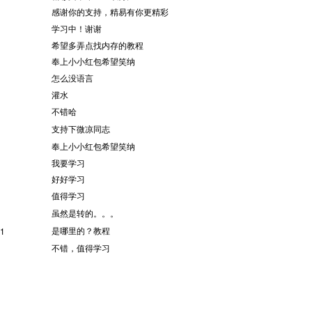
感谢你的支持，精易有你更精彩
学习中！谢谢
希望多弄点找内存的教程
奉上小小红包希望笑纳
怎么没语言
灌水
不错哈
支持下微凉同志
奉上小小红包希望笑纳
我要学习
好好学习
值得学习
虽然是转的。。。
是哪里的？教程
 1
不错，值得学习