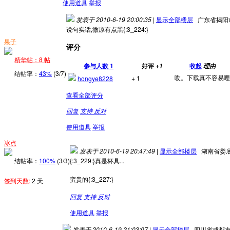
使用道具
举报
发表于 2010-6-19 20:00:35
|
显示全部楼层
广东省揭阳
说句实话,微凉有点黑{:3_224:}
果子
评分
精华帖：8 帖
参与人数
1
好评
收起
+1
理由
结帖率：
43%
(3/7)
哎。下载真不容易哩
+ 1
hongye8228
查看全部评分
回复
支持
反对
使用道具
举报
冰点
发表于 2010-6-19 20:47:49
|
显示全部楼层
湖南省娄
结帖率：
100%
(3/3)
{:3_229:}真是杯具...
蛮贵的{:3_227:}
签到天数:
2 天
回复
支持
反对
使用道具
举报
发表于 2010-6-19 21:03:07
|
显示全部楼层
四川省成都