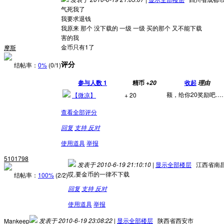
气死我了
我要求退钱
我原来 那个 没下载的 一级 一级 买的那个 又不能下载
害的我
金币只有1了
摩斯
评分
结帖率：
0%
(0/1)
参与人数
1
精币
收起
+20
理由
额，给你20奖励吧…
【微凉】
+ 20
查看全部评分
回复
支持
反对
使用道具
举报
5101798
发表于 2010-6-19 21:10:10
|
显示全部楼层
江西省南
哎,要金币的一律不下载
结帖率：
100%
(2/2)
回复
支持
反对
使用道具
举报
发表于 2010-6-19 23:08:22
|
显示全部楼层
陕西省西安市
Mankeep