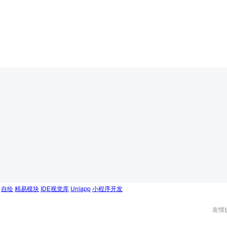
自绘
精易模块
IDE视觉库
Uniapp
小程序开发
友情