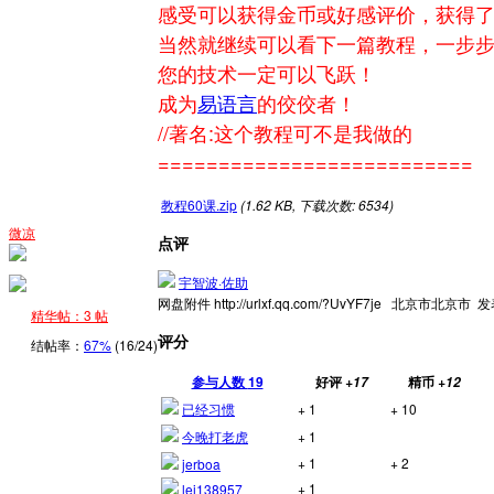
感受可以获得金币或好感评价，获得
当然就继续可以看下一篇教程，一步
您的技术一定可以飞跃！
成为
易语言
的佼佼者！
//著名:这个教程可不是我做的
==========================
教程60课.zip
(1.62 KB, 下载次数: 6534)
微凉
点评
宇智波·佐助
网盘附件 http://urlxf.qq.com/?UvYF7je
北京市北京市
发表
精华帖：3 帖
评分
结帖率：
67%
(16/24)
参与人数
19
好评
精币
+17
+12
已经习惯
+ 1
+ 10
今晚打老虎
+ 1
+ 1
+ 2
jerboa
+ 1
lei138957