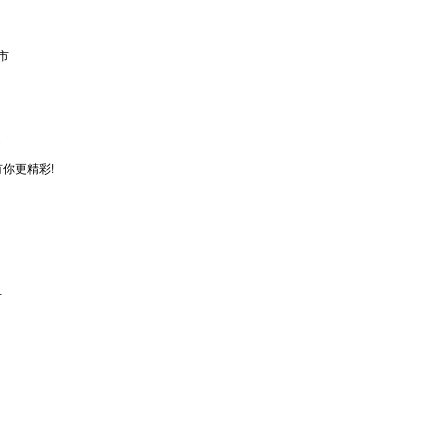
市
你更精彩!
市