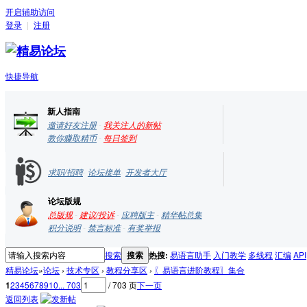
开启辅助访问
登录
|
注册
快捷导航
新人指南
邀请好友注册
-
我关注人的新帖
教你赚取精币
-
每日签到
求职/招聘
-
论坛接单
-
开发者大厅
论坛版规
总版规
-
建议/投诉
-
应聘版主
-
精华帖总集
积分说明
-
禁言标准
-
有奖举报
搜索
搜索
热搜:
易语言助手
入门教学
多线程
汇编
API
精易论坛
»
论坛
›
技术专区
›
教程分享区
›
〖易语言进阶教程〗集合
1
2
3
4
5
6
7
8
9
10
... 703
/ 703 页
下一页
返回列表