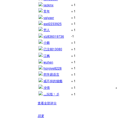
+ 1
jackmx
常年
+ 1
+ 1
vaiyaer
+ 1
asd2233925
穷人
+ 1
-1
xlz836019736
小败
+ 1
已注销13080
+ 1
江枫
+ 1
+ 1
wuhen
+ 1
hongye8228
想学易语言
+ 1
戒不掉的烟瘾
+ 1
冷情
+ 1
+
灬玩怪丶彡
+ 1
查看全部评分
回复