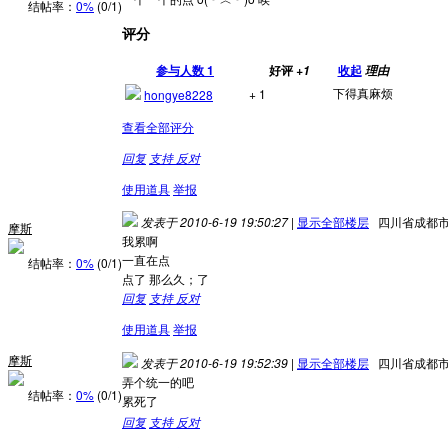
结帖率：
0%
(0/1)
评分
参与人数
1
好评
收起
+1
理由
下得真麻烦
+ 1
hongye8228
查看全部评分
回复
支持
反对
使用道具
举报
发表于 2010-6-19 19:50:27
|
显示全部楼层
四川省成都
摩斯
我累啊
一直在点
结帖率：
0%
(0/1)
点了 那么久；了
回复
支持
反对
使用道具
举报
摩斯
发表于 2010-6-19 19:52:39
|
显示全部楼层
四川省成都
弄个统一的吧
结帖率：
0%
(0/1)
累死了
回复
支持
反对