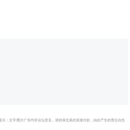
提示：文字/图片广告均非论坛意见，请担保交易勿直接付款，由此产生的责任自负