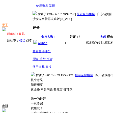
使用道具
举报
发表于 2010-6-19 18:12:52
|
显示全部楼层
广东省揭阳
沙发先坐着再去吃饭{:3_217:}
果子
评分
精华帖：8 帖
参与人数
1
好评
收起
+1
理由
结帖率：
43%
(3/7)
感谢您的支持,精易有
+ 1
wuhen
查看全部评分
回复
支持
反对
使用道具
举报
发表于 2010-6-19 19:47:20
|
显示全部楼层
四川省成都
提个意见
我很想要
这金币 不是问题 要几百 都可以
统一的最好
一次给完
摩斯
我累死了
一个一个的点 o(︶︿︶)o 唉