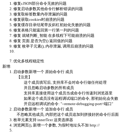
1. 修复cJSON部分命令无效的问题
2. 修复启动参数其他命令行解析错误的问题
3. 修复取标签数量内存泄漏的问题
4. 修复获取cookies时崩溃的问题
5. 修复缓存目录结尾带反斜杠初始化失败的问题
6. 修复表格只能返回第一行第一列的问题
7. 修复 就绪判断_智能 在多线程下可能崩溃的问题
8. 修复 页面.是否为空() 返回值的问题
9. 修复 枚举子元素(), 内存泄漏, 调用后崩溃的问题
10.
7. 优化多线程稳定性
新增:
1. 启动参数新增一个 原始命令行 成员
【注意】
这个成员填写后, 支持库不会对命令行做任何处理
并且忽略启动参数的所有成员
支持库直接使用这个成员当成命令行传递到浏览器里
如果这个成员没有远程调试端口的命令, 那初始化会失败
开启远程调试的命令: "--remote-debugging-port=端口"
2. 启动参数新增一个 追加命令行 成员
不忽略其他成员, 内部把这个成员追加到拼接好的命令行后面
3. 枚举元素支持 innerText 这类选择器
4. 浏览网页(), 新增一个参数, 为假时地址头不加 http://
5.