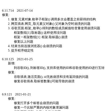
6.11.714 2021-07-14
修复:
1. 修复 元素对象.枚举子框架() 调用多次会覆盖之前获得的结构
2. 网页填表.网页_取元素父对象() 父对象为空时崩溃的问题
3. 谷歌页面.框架_枚举() 得到的数组成员赋值给变量使用崩溃问题
框架数组[1].取标题() 这样使用没问题
框架 = 框架数组[1] 框架.取标题() 崩溃
修复以上问题
4. 结束当前连接浏览器() 会崩溃的问题
5. 提升程序稳定性
6.10.125 2021-01-25
新增:
到谷歌ID(), 到标签ID(), 支持库使用的ID和谷歌使用的ID进行互转
修复:
谷歌填表.激活页面(), id无效崩溃和没有返回值的问题
修复谷歌填表.取标签数量()可能导致的崩溃
6.9.121 2021-01-21
修复:
修复打开多个标签会崩溃的问题
修复一个比较严重的内核对象泄漏问题