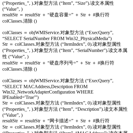
(“Properties_”, ).对象型方法 (“Item”, “Size”).读文本属性
(“Value”, )
resultStr ＝ resultStr ＋ “硬盘容量=” ＋ Str ＋ #换行符
colClasses.清除 ()
colClasses ＝ objWMIService.对象型方法 (“ExecQuery”,
“SELECT SerialNumber FROM Win32_PhysicalMedia”)
Str ＝ colClasses.对象型方法 (“ItemIndex”, 0).读对象型属性
(“Properties_”, ).对象型方法 (“Item”, “SerialNumber”).读文本属
性 (“Value”, )
resultStr ＝ resultStr ＋ “硬盘序列号=” ＋ Str ＋ #换行符
colClasses.清除 ()
colClasses ＝ objWMIService.对象型方法 (“ExecQuery”,
“SELECT MACAddress,Description FROM
Win32_NetworkAdapterConfiguration WHERE
IPEnabled='True'”)
Str ＝ colClasses.对象型方法 (“ItemIndex”, 0).读对象型属性
(“Properties_”, ).对象型方法 (“Item”, “Description”).读文本属性
(“Value”, )
resultStr ＝ resultStr ＋ “网卡描述=” ＋ Str ＋ #换行符
Str ＝ colClasses.对象型方法 (“ItemIndex”, 0).读对象型属性