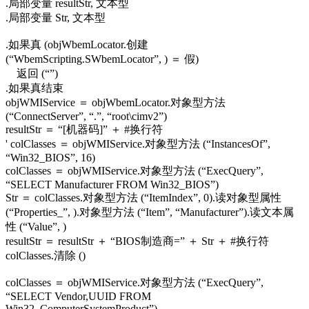
.局部变量 resultStr, 文本型
.局部变量 Str, 文本型
.如果真 (objWbemLocator.创建
(“WbemScripting.SWbemLocator”, ) ＝ 假)
返回 (“”)
.如果真结束
objWMIService ＝ objWbemLocator.对象型方法
(“ConnectServer”, “.”, “root\cimv2”)
resultStr ＝ “[机器码]” ＋ #换行符
' colClasses ＝ objWMIService.对象型方法 (“InstancesOf”,
“Win32_BIOS”, 16)
colClasses ＝ objWMIService.对象型方法 (“ExecQuery”,
“SELECT Manufacturer FROM Win32_BIOS”)
Str ＝ colClasses.对象型方法 (“ItemIndex”, 0).读对象型属性
(“Properties_”, ).对象型方法 (“Item”, “Manufacturer”).读文本属
性 (“Value”, )
resultStr ＝ resultStr ＋ “BIOS制造商=” ＋ Str ＋ #换行符
colClasses.清除 ()
colClasses ＝ objWMIService.对象型方法 (“ExecQuery”,
“SELECT Vendor,UUID FROM
Win32_ComputerSystemProduct”)