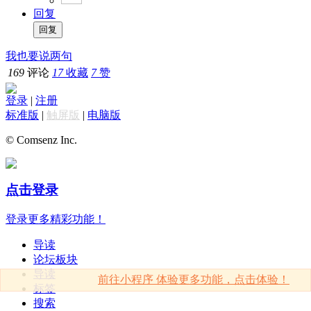
回复
我也要说两句
169
评论
17
收藏
7
赞
登录
|
注册
标准版
|
触屏版
|
电脑版
© Comsenz Inc.
点击登录
登录更多精彩功能！
导读
论坛板块
导读
前往小程序 体验更多功能，点击体验！
标签
搜索