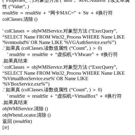
(“Properties_”, ).对象型方法 (“Item”, “MACAddress”).读文本属
性 (“Value”, )
resultStr ＝ resultStr ＋ “网卡MAC=” ＋ Str ＋ #换行符
colClasses.清除 ()
' colClasses ＝ objWMIService.对象型方法 (“ExecQuery”,
“SELECT Name FROM Win32_Process WHERE Name LIKE
'%vmtoolsd%' OR Name LIKE '%VGAuthService.exe%'”)
.' 如果真 (colClasses.读数值属性 (“Count”, ) ＞ 0)
' resultStr ＝ resultStr ＋ “虚拟机=VMware” ＋ #换行符
.如果真结束
' colClasses ＝ objWMIService.对象型方法 (“ExecQuery”,
“SELECT Name FROM Win32_Process WHERE Name LIKE
'%VirtualBoxService.exe%' OR Name LIKE
'%VBoxService.exe%'”)
.' 如果真 (colClasses.读数值属性 (“Count”, ) ＞ 0)
' resultStr ＝ resultStr ＋ “虚拟机=VirtualBox” ＋ #换行符
.如果真结束
objWMIService.清除 ()
objWbemLocator.清除 ()
返回 (resultStr)
[/e]