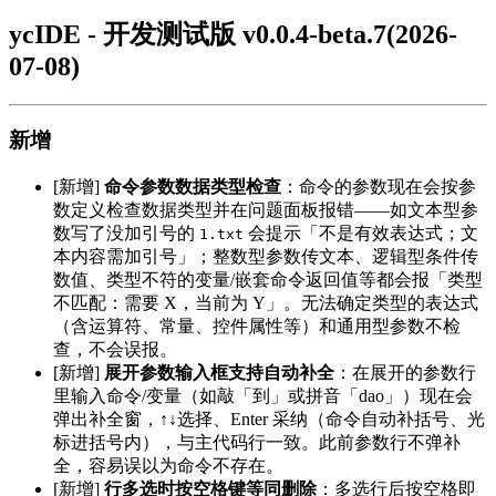
ycIDE - 开发测试版 v0.0.4-beta.7(2026-
07-08)
新增
[新增]
命令参数数据类型检查
：命令的参数现在会按参
数定义检查数据类型并在问题面板报错——如文本型参
数写了没加引号的
会提示「不是有效表达式；文
1.txt
本内容需加引号」；整数型参数传文本、逻辑型条件传
数值、类型不符的变量/嵌套命令返回值等都会报「类型
不匹配：需要 X，当前为 Y」。无法确定类型的表达式
（含运算符、常量、控件属性等）和通用型参数不检
查，不会误报。
[新增]
展开参数输入框支持自动补全
：在展开的参数行
里输入命令/变量（如敲「到」或拼音「dao」）现在会
弹出补全窗，↑↓选择、Enter 采纳（命令自动补括号、光
标进括号内），与主代码行一致。此前参数行不弹补
全，容易误以为命令不存在。
[新增]
行多选时按空格键等同删除
：多选行后按空格即