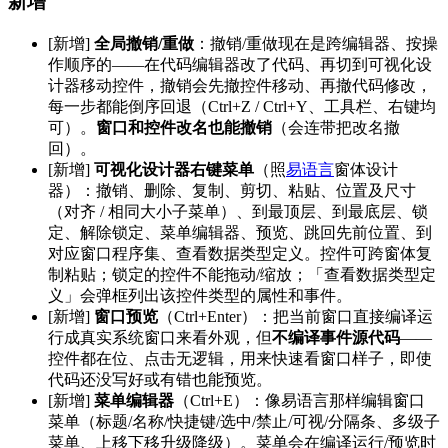
新增
[新增]
全局撤销/重做
：撤销/重做现在是跨编辑器、按操
作顺序的——在代码编辑器改了代码、再切到可视化设
计器移动控件，撤销会先撤控件移动、再撤代码修改，
每一步都能倒序回退（Ctrl+Z / Ctrl+Y、工具栏、右键均
可）。
窗口和控件改名也能撤销
（会连带把改名撤
回）。
[新增]
可视化设计器右键菜单
（照
易语言
窗体设计
器）：撤销、删除、复制、剪切、粘贴、位置及尺寸
（对齐 / 相同大小子菜单）、到最顶层、到最底层、锁
定、解除锁定、菜单编辑器、预览、跳回先前位置、到
对应窗口程序集、查看数据类型定义。控件可跨窗体复
制粘贴；锁定的控件不能拖动/缩放；「查看数据类型定
义」会弹框列出该控件类型的属性和事件。
[新增]
窗口预览
（Ctrl+Enter）：把当前窗口直接编译运
行成真实系统窗口来看外观，但
不编译事件源代码
——
控件都在位、点击无逻辑，用来快速看窗口样子，即使
代码还没写好或有错也能预览。
[新增]
菜单编辑器
（Ctrl+E）：像易语言那样编辑窗口
菜单（标题/名称/快捷键/选中/禁止/可视/分隔条、多级子
菜单、上移下移升级降级）。菜单会在编译运行/预览时