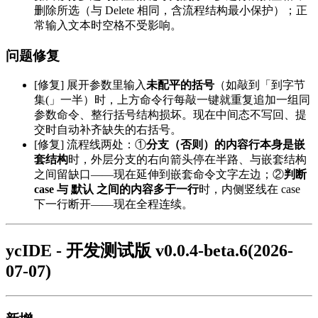
删除所选（与 Delete 相同，含流程结构最小保护）；正
常输入文本时空格不受影响。
问题修复
[修复] 展开参数里输入
未配平的括号
（如敲到「到字节
集(」一半）时，上方命令行每敲一键就重复追加一组同
参数命令、整行括号结构损坏。现在中间态不写回、提
交时自动补齐缺失的右括号。
[修复] 流程线两处：①
分支（否则）的内容行本身是嵌
套结构
时，外层分支的右向箭头停在半路、与嵌套结构
之间留缺口——现在延伸到嵌套命令文字左边；②
判断
case 与 默认 之间的内容多于一行
时，内侧竖线在 case
下一行断开——现在全程连续。
ycIDE - 开发测试版 v0.0.4-beta.6(2026-
07-07)