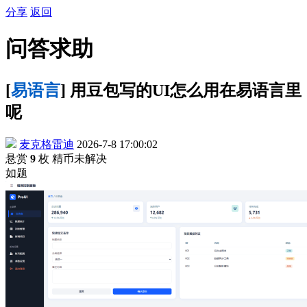
分享
返回
问答求助
[
易语言
] 用豆包写的UI怎么用在易语言里
呢
麦克格雷迪
2026-7-8 17:00:02
悬赏
9
枚 精币
未解决
如题