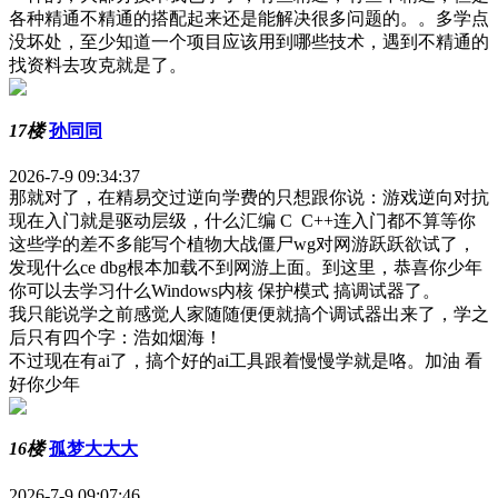
各种精通不精通的搭配起来还是能解决很多问题的。。多学点
没坏处，至少知道一个项目应该用到哪些技术，遇到不精通的
找资料去攻克就是了。
17楼
孙同同
2026-7-9 09:34:37
那就对了，在精易交过逆向学费的只想跟你说：游戏逆向对抗
现在入门就是驱动层级，什么汇编 C C++连入门都不算等你
这些学的差不多能写个植物大战僵尸wg对网游跃跃欲试了，
发现什么ce dbg根本加载不到网游上面。到这里，恭喜你少年
你可以去学习什么Windows内核 保护模式 搞调试器了。
我只能说学之前感觉人家随随便便就搞个调试器出来了，学之
后只有四个字：浩如烟海！
不过现在有ai了，搞个好的ai工具跟着慢慢学就是咯。加油 看
好你少年
16楼
孤梦大大大
2026-7-9 09:07:46