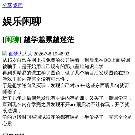
分享
返回
娱乐闲聊
[
闲聊
] 越学越累越迷茫
孤梦大大大
2026-7-8 19:48:02
从15岁自己在网上搜免费的公开课看，到后来在QQ上面买课
被骗于，是开始用自己现有的那点基础知识自学，
再到买精易的课主学了图色，做了几个项目后发现图色在3D
游戏里和内存完全没有可比性，
于是想学逆向又买课，发现自己对c/c++这些东西听几句就要
睡着了，
玩了几年之后偶然发现有主讲内存的课，又买了一期课学习，
直到现在内存学完之后发现不开ace预启动不让你玩，开了就
没法调，
学的这段时间买调试器花的都有课的一半价格了，完完全全的
心累