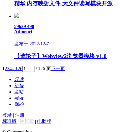
精华
内存映射文件-大文件读写模块开源
59639
498
Admenri
发布于 2022-12-7
【造轮子】Webview2浏览器模块 v1.0
1
2
3
4
.. 126
/ 126 页
下一页
导读
论坛
发帖
搜索
我的
登录
|
注册
标准版
|
触屏版
|
电脑版
© Comsenz Inc.